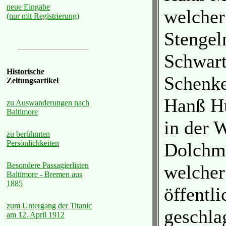
neue Eingabe
welcher
(nur mit Registrierung)
Stengel
Schwart
Historische
Schenke
Zeitungsartikel
Hanß Hu
zu Auswanderungen nach
Baltimore
in der 
zu berühmten
Persönlichkeiten
Dolchme
Besondere Passagierlisten
welcher 
Baltimore - Bremen aus
1885
öffentl
zum Untergang der Titanic
geschla
am 12. April 1912