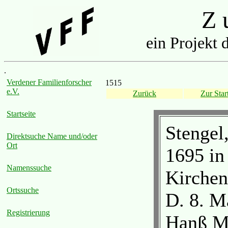
Z u
ein Projekt 
.
Verdener Familienforscher
1515
e.V.
Zurück
Zur Start
Startseite
Stengel
Direktsuche Name und/oder
Ort
1695 in
Namenssuche
Kirchen
Ortssuche
D. 8. Ma
Registrierung
Hanß Mü