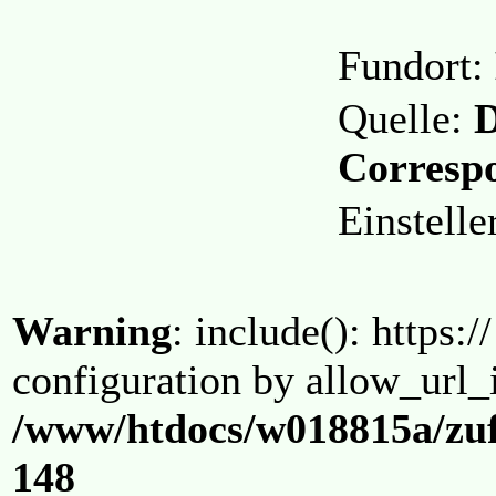
Fundort:
Quelle:
D
Corresp
Einstell
Warning
: include(): https:/
configuration by allow_url_
/www/htdocs/w018815a/zuf
148