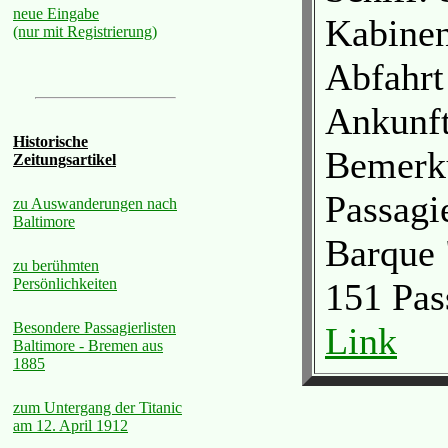
neue Eingabe
Kabinen
(nur mit Registrierung)
Abfahr
Ankunft
Historische
Bemerk
Zeitungsartikel
Passagi
zu Auswanderungen nach
Baltimore
Barque 
zu berühmten
Persönlichkeiten
151 Pas
Besondere Passagierlisten
Link
Baltimore - Bremen aus
1885
zum Untergang der Titanic
am 12. April 1912