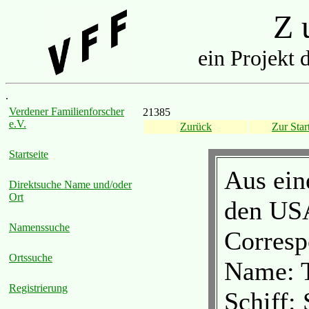
Z u
ein Projekt 
.
Verdener Familienforscher
21385
e.V.
Zurück
Zur Start
Startseite
Aus ein
Direktsuche Name und/oder
Ort
den US
Namenssuche
Corresp
Ortssuche
Name: 
Registrierung
Schiff: 