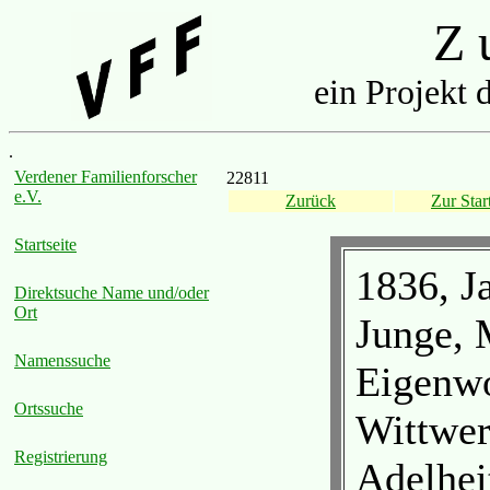
Z u
ein Projekt 
.
Verdener Familienforscher
22811
e.V.
Zurück
Zur Start
Startseite
1836, J
Direktsuche Name und/oder
Ort
Junge, 
Namenssuche
Eigenwo
Ortssuche
Wittwer
Registrierung
Adelhei