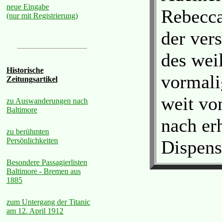
neue Eingabe
Rebecca
(nur mit Registrierung)
der ver
des wei
Historische
vormali
Zeitungsartikel
weit vo
zu Auswanderungen nach
Baltimore
nach er
zu berühmten
Persönlichkeiten
Dispens
Besondere Passagierlisten
Baltimore - Bremen aus
1885
zum Untergang der Titanic
am 12. April 1912