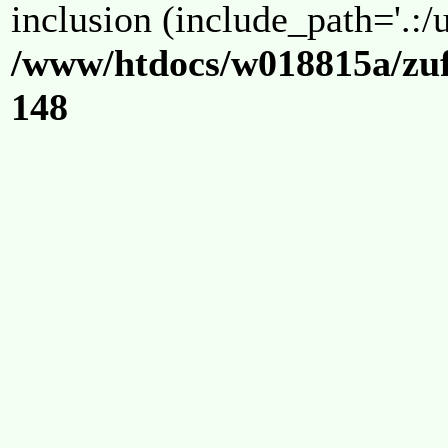
inclusion (include_path='.:/u
/www/htdocs/w018815a/zuf
148