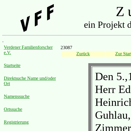
Z u
ein Projekt 
.
Verdener Familienforscher
23087
e.V.
Zurück
Zur Start
Startseite
Den 5.,1
Direktsuche Name und/oder
Ort
Herr Ed
Namenssuche
Heinric
Ortssuche
Guhlau,
Registrierung
Zimmer