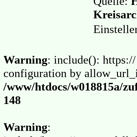
Quelle:
H
Kreisarc
Einstell
Warning
: include(): https:/
configuration by allow_url_
/www/htdocs/w018815a/zuf
148
Warning
: