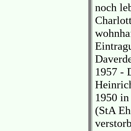
noch le
Charlot
wohnhaf
Eintrag
Daverde
1957 - 
Heinric
1950 in
(StA Eh
verstor