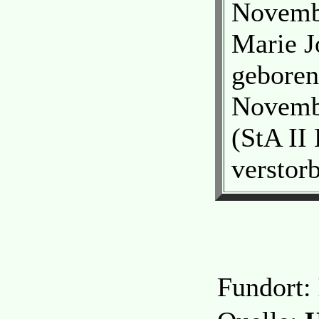
Novembe
Marie J
geboren
Novemb
(StA II
verstor
Fundort: