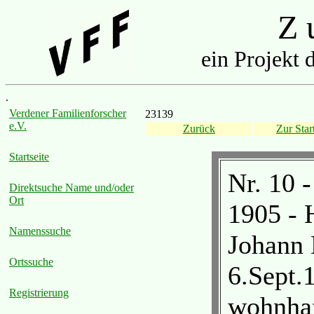
Z u
ein Projekt 
.
Verdener Familienforscher
23139
e.V.
Zurück
Zur Start
Startseite
Nr. 10 
Direktsuche Name und/oder
Ort
1905 - 
Namenssuche
Johann 
Ortssuche
6.Sept.
Registrierung
wohnhaf