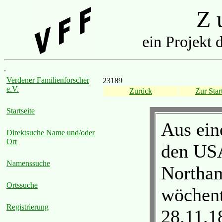
Z u
ein Projekt 
.
Verdener Familienforscher
23189
e.V.
Zurück
Zur Start
Startseite
Aus ein
Direktsuche Name und/oder
Ort
den USA
Namenssuche
Northa
Ortssuche
wöchent
Registrierung
28.11.1