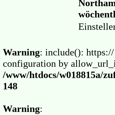
Northam
wöchentl
Einstell
Warning
: include(): https:/
configuration by allow_url_
/www/htdocs/w018815a/zuf
148
Warning
: