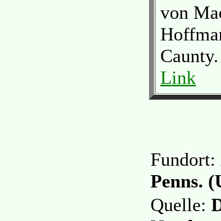
von Mac
Hoffman
Caunty.
Link
Fundort:
Penns. 
Quelle:
D