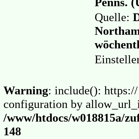
Penns. 
Quelle:
D
Northam
wöchentl
Einstell
Warning
: include(): https:/
configuration by allow_url_
/www/htdocs/w018815a/zuf
148