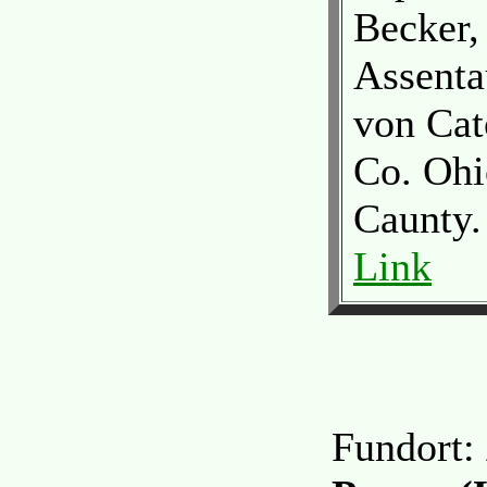
Becker,
Assenta
von Cat
Co. Ohi
Caunty.
Link
Fundort: