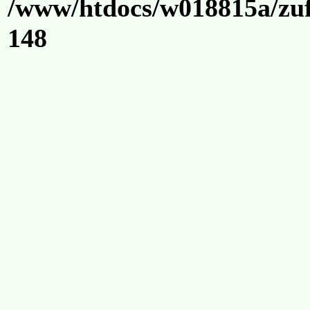
/www/htdocs/w018815a/zuf
148