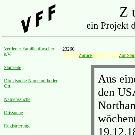
Z u
ein Projekt 
.
Verdener Familienforscher
23260
e.V.
Zurück
Zur Start
Startseite
Aus ein
Direktsuche Name und/oder
Ort
den USA
Namenssuche
Northa
Ortssuche
wöchent
Registrierung
19.12.1