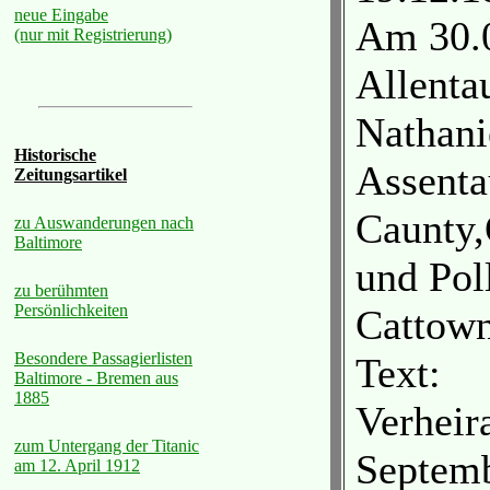
neue Eingabe
Am 30.0
(nur mit Registrierung)
Allenta
Nathani
Historische
Assenta
Zeitungsartikel
Caunty
zu Auswanderungen nach
Baltimore
und Pol
zu berühmten
Persönlichkeiten
Cattown
Besondere Passagierlisten
Text:
Baltimore - Bremen aus
1885
Verheir
zum Untergang der Titanic
Septemb
am 12. April 1912