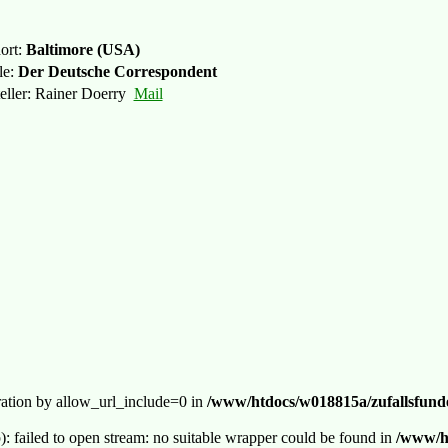
ort:
Baltimore (USA)
le:
Der Deutsche Correspondent
teller: Rainer Doerry
Mail
guration by allow_url_include=0 in
/www/htdocs/w018815a/zufallsfunde
p): failed to open stream: no suitable wrapper could be found in
/www/ht