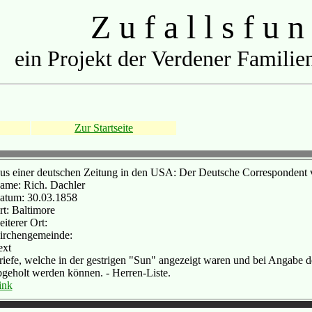
Z u f a l l s f u n
ein Projekt der Verdener Familien
Zur Startseite
us einer deutschen Zeitung in den USA: Der Deutsche Correspondent
ame: Rich. Dachler
atum: 30.03.1858
rt: Baltimore
iterer Ort:
irchengemeinde:
ext
riefe, welche in der gestrigen "Sun" angezeigt waren und bei Angabe 
bgeholt werden können. - Herren-Liste.
ink