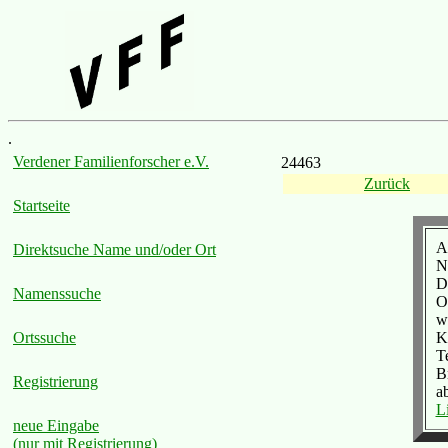
.
Verdener Familienforscher e.V.
24463
Zurück
Startseite
A
Direktsuche Name und/oder Ort
N
D
Namenssuche
O
we
K
Ortssuche
T
B
Registrierung
a
L
neue Eingabe
(nur mit Registrierung)