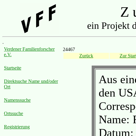
Z u
ein Projekt 
.
Verdener Familienforscher
24467
e.V.
Zurück
Zur Start
Startseite
Aus ein
Direktsuche Name und/oder
Ort
den US
Namenssuche
Corresp
Ortssuche
Name: R
Registrierung
Datum: 