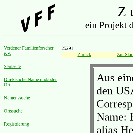
Z u
ein Projekt 
.
Verdener Familienforscher
25291
e.V.
Zurück
Zur Start
Startseite
Aus ein
Direktsuche Name und/oder
Ort
den US
Namenssuche
Corresp
Ortssuche
Name: K
Registrierung
alias H