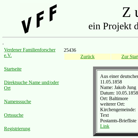
Z u
ein Projekt 
.
Verdener Familienforscher
25436
e.V.
Zurück
Zur Start
Startseite
Aus einer deutsch
11.05.1858
Direktsuche Name und/oder
Name: Jakob Jung
Ort
Datum: 10.05.1858
Ort: Baltimore
Namenssuche
weiterer Ort:
Kirchengemeinde:
Text
Ortssuche
Postamts-Brieflist
Link
Registrierung