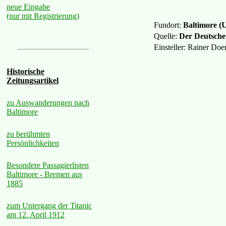
neue Eingabe
(nur mit Registrierung)
Fundort:
Baltimore (
Quelle:
Der Deutsche
Einsteller: Rainer Do
Historische
Zeitungsartikel
zu Auswanderungen nach
Baltimore
zu berühmten
Persönlichkeiten
Besondere Passagierlisten
Baltimore - Bremen aus
1885
zum Untergang der Titanic
am 12. April 1912