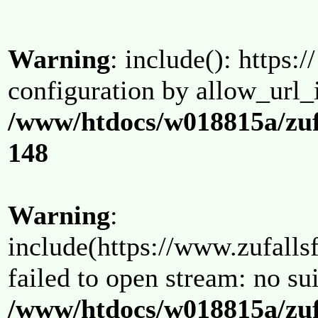
Warning
: include(): https:/
configuration by allow_url_
/www/htdocs/w018815a/zuf
148
Warning
:
include(https://www.zufallsf
failed to open stream: no su
/www/htdocs/w018815a/zuf