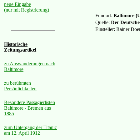
neue Eingabe
(nur mit Registrierung)
Fundort:
Baltimore (
Quelle:
Der Deutsche
Einsteller: Rainer Do
Historische
Zeitungsartikel
zu Auswanderungen nach
Baltimore
zu berühmten
Persönlichkeiten
Besondere Passagierlisten
Baltimore - Bremen aus
1885
zum Untergang der Titanic
am 12. April 1912