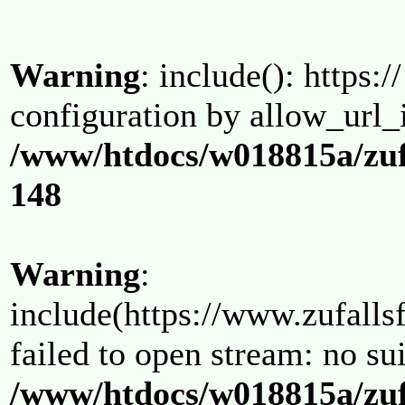
Warning
: include(): https:/
configuration by allow_url_
/www/htdocs/w018815a/zuf
148
Warning
:
include(https://www.zufallsf
failed to open stream: no su
/www/htdocs/w018815a/zuf