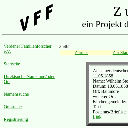
Z u
ein Projekt 
.
Verdener Familienforscher
25465
e.V.
Zurück
Zur Start
Startseite
Aus einer deutsch
11.05.1858
Direktsuche Name und/oder
Name: Wilhelm St
Ort
Datum: 10.05.1858
Ort: Baltimore
Namenssuche
weiterer Ort:
Kirchengemeinde:
Text
Ortssuche
Postamts-Brieflist
Link
Registrierung