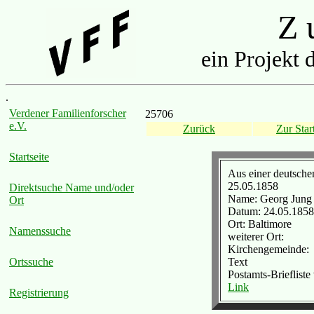
Z u
ein Projekt 
.
Verdener Familienforscher
25706
e.V.
Zurück
Zur Start
Startseite
Aus einer deutsch
25.05.1858
Direktsuche Name und/oder
Name: Georg Jung
Ort
Datum: 24.05.1858
Ort: Baltimore
Namenssuche
weiterer Ort:
Kirchengemeinde:
Text
Ortssuche
Postamts-Brieflist
Link
Registrierung