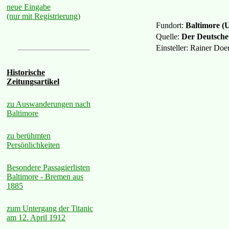
neue Eingabe
(nur mit Registrierung)
Fundort:
Baltimore (
Quelle:
Der Deutsche
Einsteller: Rainer Do
Historische
Zeitungsartikel
zu Auswanderungen nach
Baltimore
zu berühmten
Persönlichkeiten
Besondere Passagierlisten
Baltimore - Bremen aus
1885
zum Untergang der Titanic
am 12. April 1912