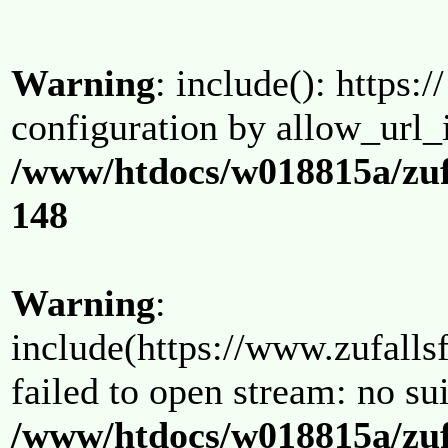
Warning
: include(): https:/
configuration by allow_url_
/www/htdocs/w018815a/zuf
148
Warning
:
include(https://www.zufallsf
failed to open stream: no su
/www/htdocs/w018815a/zuf