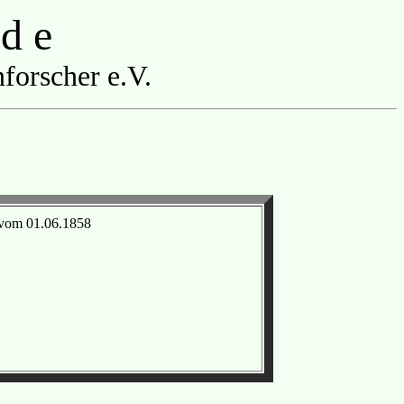
 d e
forscher e.V.
 vom 01.06.1858