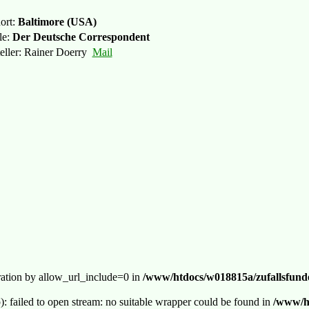
ort:
Baltimore (USA)
le:
Der Deutsche Correspondent
teller: Rainer Doerry
Mail
guration by allow_url_include=0 in
/www/htdocs/w018815a/zufallsfunde
p): failed to open stream: no suitable wrapper could be found in
/www/ht