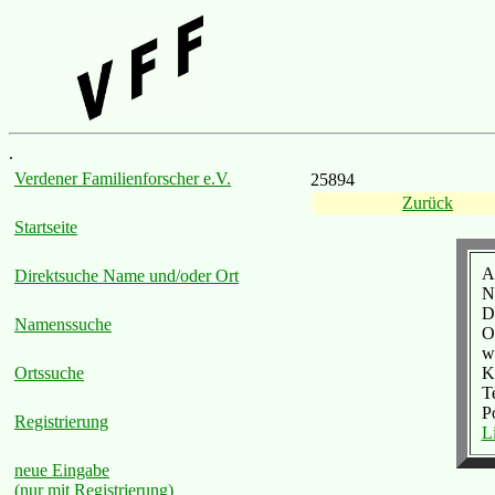
.
Verdener Familienforscher e.V.
25894
Zurück
Startseite
A
Direktsuche Name und/oder Ort
N
D
Namenssuche
O
we
K
Ortssuche
T
P
Registrierung
L
neue Eingabe
(nur mit Registrierung)