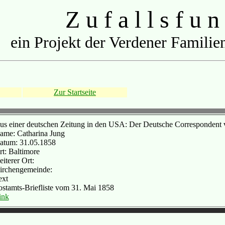
Z u f a l l s f u n
ein Projekt der Verdener Familien
Zur Startseite
us einer deutschen Zeitung in den USA: Der Deutsche Correspondent
ame: Catharina Jung
atum: 31.05.1858
rt: Baltimore
iterer Ort:
irchengemeinde:
ext
ostamts-Briefliste vom 31. Mai 1858
ink