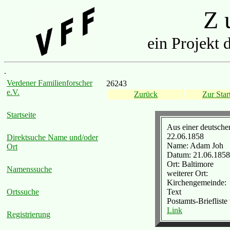
Z u
ein Projekt 
.
Verdener Familienforscher
26243
e.V.
Zurück
Zur Start
Startseite
Aus einer deutsch
22.06.1858
Direktsuche Name und/oder
Name: Adam Joh
Ort
Datum: 21.06.1858
Ort: Baltimore
Namenssuche
weiterer Ort:
Kirchengemeinde:
Text
Ortssuche
Postamts-Briefliste
Link
Registrierung