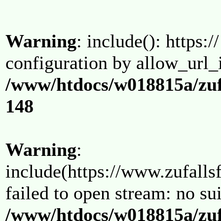
Warning
: include(): https:/
configuration by allow_url_
/www/htdocs/w018815a/zuf
148
Warning
:
include(https://www.zufallsf
failed to open stream: no su
/www/htdocs/w018815a/zuf