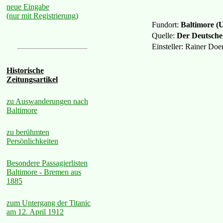
neue Eingabe
(nur mit Registrierung)
Fundort:
Baltimore (
Quelle:
Der Deutsche
Einsteller: Rainer Do
Historische
Zeitungsartikel
zu Auswanderungen nach
Baltimore
zu berühmten
Persönlichkeiten
Besondere Passagierlisten
Baltimore - Bremen aus
1885
zum Untergang der Titanic
am 12. April 1912