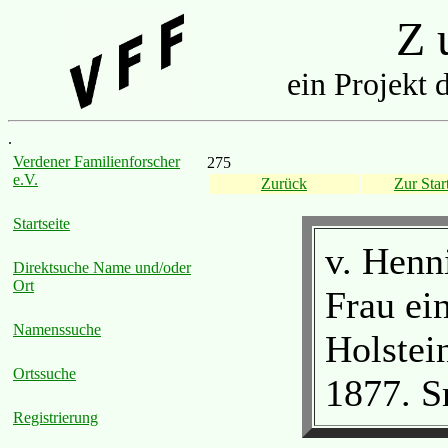
Z u
ein Projekt 
.
Verdener Familienforscher
275
e.V.
Zurück
Zur Start
Startseite
v. Henni
Direktsuche Name und/oder
Ort
Frau ein
Namenssuche
Holstein
Ortssuche
1877. S
Registrierung