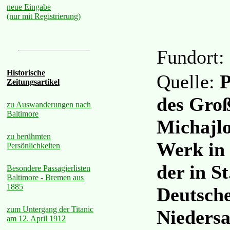
neue Eingabe
(nur mit Registrierung)
Fundort:
Historische
Quelle:
P
Zeitungsartikel
des Groß
zu Auswanderungen nach
Baltimore
Michajlo
zu berühmten
Werk in 
Persönlichkeiten
der in S
Besondere Passagierlisten
Baltimore - Bremen aus
1885
Deutsch
zum Untergang der Titanic
Nieders
am 12. April 1912