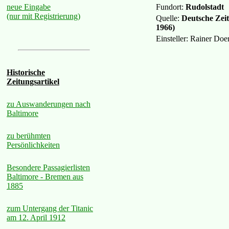
Fundort:
Rudolstadt
neue Eingabe
(nur mit Registrierung)
Quelle:
Deutsche Zeit
1966)
Einsteller: Rainer Do
Historische
Zeitungsartikel
zu Auswanderungen nach
Baltimore
zu berühmten
Persönlichkeiten
Besondere Passagierlisten
Baltimore - Bremen aus
1885
zum Untergang der Titanic
am 12. April 1912