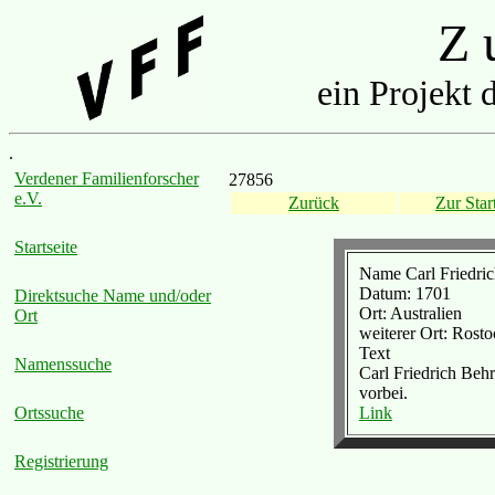
Z u
ein Projekt 
.
Verdener Familienforscher
27856
e.V.
Zurück
Zur Start
Startseite
Name Carl Friedri
Datum: 1701
Direktsuche Name und/oder
Ort: Australien
Ort
weiterer Ort: Rost
Text
Namenssuche
Carl Friedrich Behr
vorbei.
Link
Ortssuche
Registrierung