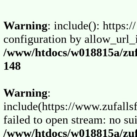
Warning
: include(): https:/
configuration by allow_url_
/www/htdocs/w018815a/zuf
148
Warning
:
include(https://www.zufallsf
failed to open stream: no su
/www/htdocs/w018815a/zuf