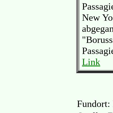
Passagi
New Yo
abgega
"Boruss
Passagi
Link
Fundort: