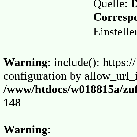
Quelle:
D
Corresp
Einstell
Warning
: include(): https:/
configuration by allow_url_
/www/htdocs/w018815a/zuf
148
Warning
: