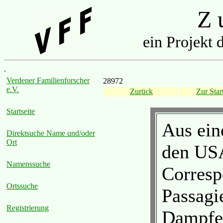
Z u
ein Projekt 
.
Verdener Familienforscher
28972
e.V.
Zurück
Zur Start
Startseite
Aus ein
Direktsuche Name und/oder
Ort
den US
Namenssuche
Corresp
Ortssuche
Passagie
Registrierung
Dampfe