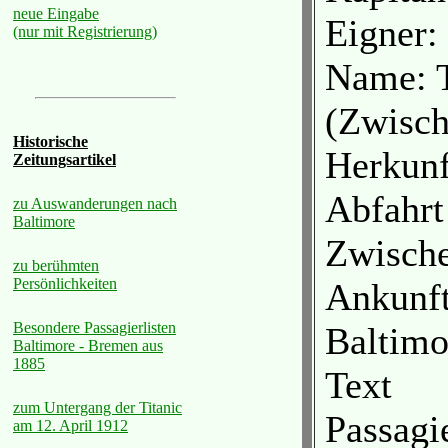
neue Eingabe
Eigner:
(nur mit Registrierung)
Name: 
(Zwisch
Historische
Herkunf
Zeitungsartikel
Abfahrt
zu Auswanderungen nach
Baltimore
Zwische
zu berühmten
Persönlichkeiten
Ankunft
Besondere Passagierlisten
Baltimo
Baltimore - Bremen aus
1885
Text
zum Untergang der Titanic
Passagi
am 12. April 1912