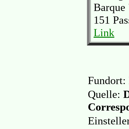
Barque 
151 Pas
Link
Fundort:
Quelle:
D
Corresp
Einstell