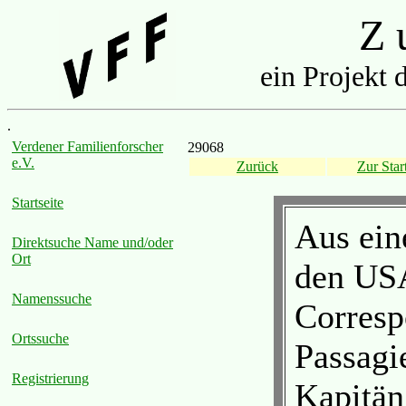
Z u
ein Projekt 
.
Verdener Familienforscher
29068
e.V.
Zurück
Zur Start
Startseite
Aus ein
Direktsuche Name und/oder
Ort
den US
Namenssuche
Corresp
Ortssuche
Passagie
Registrierung
Kapitän