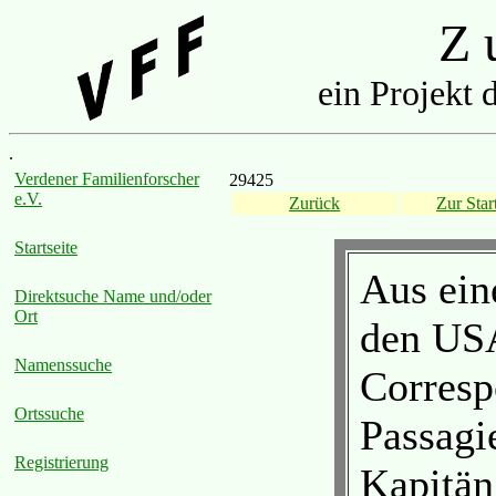
Z u
ein Projekt 
.
Verdener Familienforscher
29425
e.V.
Zurück
Zur Start
Startseite
Aus ein
Direktsuche Name und/oder
Ort
den US
Namenssuche
Corresp
Ortssuche
Passagie
Registrierung
Kapitän