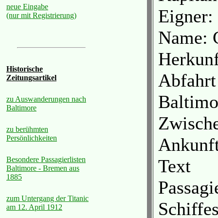
neue Eingabe
Eigner:
(nur mit Registrierung)
Name: C
Herkunf
Historische
Abfahrt
Zeitungsartikel
Baltimo
zu Auswanderungen nach
Baltimore
Zwische
zu berühmten
Persönlichkeiten
Ankunf
Besondere Passagierlisten
Text
Baltimore - Bremen aus
1885
Passagi
zum Untergang der Titanic
Schiffe
am 12. April 1912