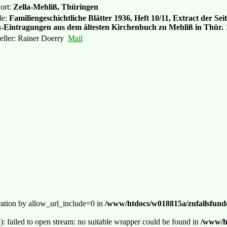
ort:
Zella-Mehliß, Thüringen
le:
Familiengeschichtliche Blätter 1936, Heft 10/11, Extract der Se
-Eintragungen aus dem ältesten Kirchenbuch zu Mehliß in Thür. 
teller: Rainer Doerry
Mail
guration by allow_url_include=0 in
/www/htdocs/w018815a/zufallsfunde
p): failed to open stream: no suitable wrapper could be found in
/www/ht