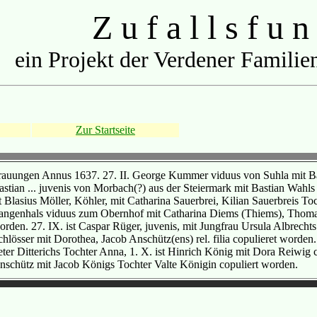
Z u f a l l s f u n
ein Projekt der Verdener Familien
Zur Startseite
rauungen Annus 1637. 27. II. George Kummer viduus von Suhla mit Barb
astian ... juvenis von Morbach(?) aus der Steiermark mit Bastian Wahls
t Blasius Möller, Köhler, mit Catharina Sauerbrei, Kilian Sauerbreis Toch
angenhals viduus zum Obernhof mit Catharina Diems (Thiems), Thomae r
orden. 27. IX. ist Caspar Rüger, juvenis, mit Jungfrau Ursula Albrechts
chlösser mit Dorothea, Jacob Anschütz(ens) rel. filia copulieret worden
eter Ditterichs Tochter Anna, 1. X. ist Hinrich König mit Dora Reiwig co
nschütz mit Jacob Königs Tochter Valte Königin copuliert worden.