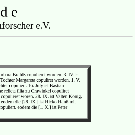
 d e
forscher e.V.
ara Brahlß copulieret worden. 3. IV. ist
 Tochter Margareta copuliret worden. 1. V.
ter copuliert. 16. July ist Bastian
elicta filia zu Crawinkel copuliret
 copulieret woren. 28. IX. ist Valten König,
. eodem die [28. IX.] ist Hicko Hanß mit
puliert. eodem die [1. X.] ist Peter