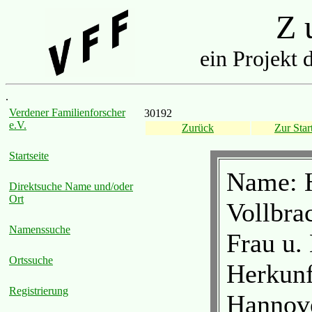
Z u
ein Projekt 
.
Verdener Familienforscher
30192
e.V.
Zurück
Zur Start
Startseite
Name: H
Direktsuche Name und/oder
Ort
Vollbra
Namenssuche
Frau u.
Ortssuche
Herkunft
Registrierung
Hannov