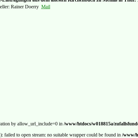
teller: Rainer Doerry
Mail
guration by allow_url_include=0 in
/www/htdocs/w018815a/zufallsfunde
p): failed to open stream: no suitable wrapper could be found in
/www/ht