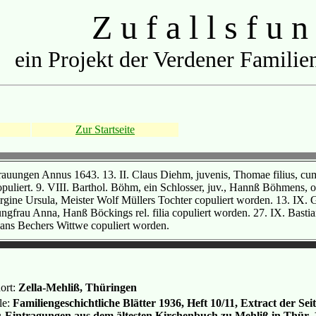
Z u f a l l s f u n
ein Projekt der Verdener Familien
Zur Startseite
rauungen Annus 1643. 13. II. Claus Diehm, juvenis, Thomae filius, cum v
puliert. 9. VIII. Barthol. Böhm, ein Schlosser, juv., Hannß Böhmens, oli
irgine Ursula, Meister Wolf Müllers Tochter copuliert worden. 13. IX. 
ungfrau Anna, Hanß Böckings rel. filia copuliert worden. 27. IX. Bastian
ans Bechers Wittwe copuliert worden.
ort:
Zella-Mehliß, Thüringen
le:
Familiengeschichtliche Blätter 1936, Heft 10/11, Extract der Se
-Eintragungen aus dem ältesten Kirchenbuch zu Mehliß in Thür. 