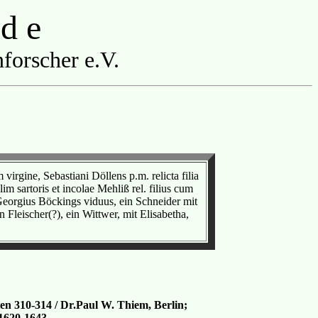
 d e
forscher e.V.
irgine, Sebastiani Döllens p.m. relicta filia
m sartoris et incolae Mehliß rel. filius cum
Georgius Böckings viduus, ein Schneider mit
 Fleischer(?), ein Wittwer, mit Elisabetha,
iten 310-314 / Dr.Paul W. Thiem, Berlin;
1620-1643