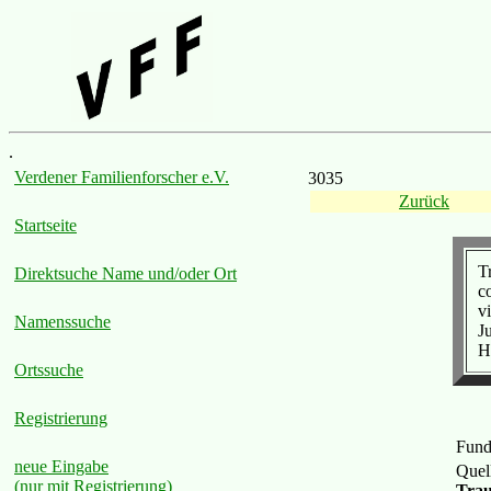
.
Verdener Familienforscher e.V.
3035
Zurück
Startseite
T
Direktsuche Name und/oder Ort
co
v
Namenssuche
J
H
Ortssuche
Registrierung
Fund
neue Eingabe
Quel
(nur mit Registrierung)
Trau