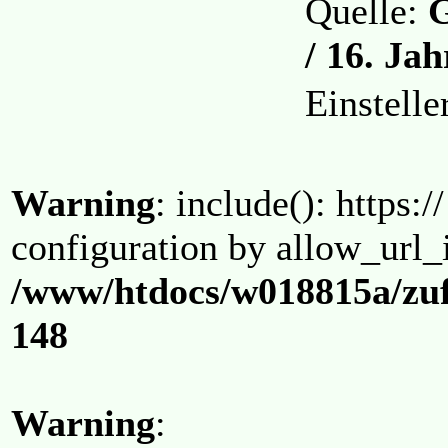
Quelle:
G
/ 16. Ja
Einstell
Warning
: include(): https:/
configuration by allow_url_
/www/htdocs/w018815a/zuf
148
Warning
: