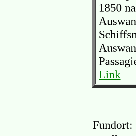
1850 n
Auswand
Schiffs
Auswand
Passagi
Link
Fundort: