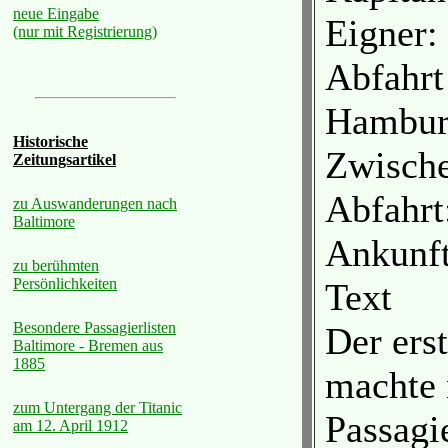
neue Eingabe
Eigner:
(nur mit Registrierung)
Abfahrt
Hambur
Historische
Zwische
Zeitungsartikel
Abfahrt
zu Auswanderungen nach
Baltimore
Ankunf
zu berühmten
Persönlichkeiten
Text
Besondere Passagierlisten
Der ers
Baltimore - Bremen aus
1885
machte 
zum Untergang der Titanic
Passagi
am 12. April 1912