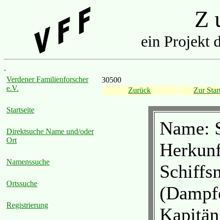
Z u
ein Projekt 
.
Verdener Familienforscher
30500
e.V.
Zurück
Zur Start
Startseite
Name: S
Direktsuche Name und/oder
Ort
Herkunf
Namenssuche
Schiffs
Ortssuche
(Dampf
Registrierung
Kapitän