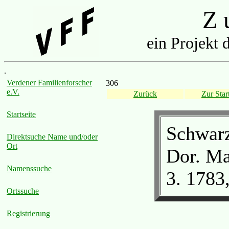
Z u
ein Projekt 
.
Verdener Familienforscher
306
e.V.
Zurück
Zur Start
Startseite
Schwarz
Direktsuche Name und/oder
Ort
Dor. Ma
Namenssuche
3. 1783
Ortssuche
Registrierung