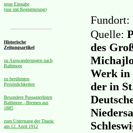
neue Eingabe
(nur mit Registrierung)
Fundort:
Quelle:
P
Historische
des Groß
Zeitungsartikel
Michajlo
zu Auswanderungen nach
Baltimore
Werk in 
zu berühmten
der in S
Persönlichkeiten
Deutsch
Besondere Passagierlisten
Baltimore - Bremen aus
1885
Nieders
zum Untergang der Titanic
Schleswi
am 12. April 1912