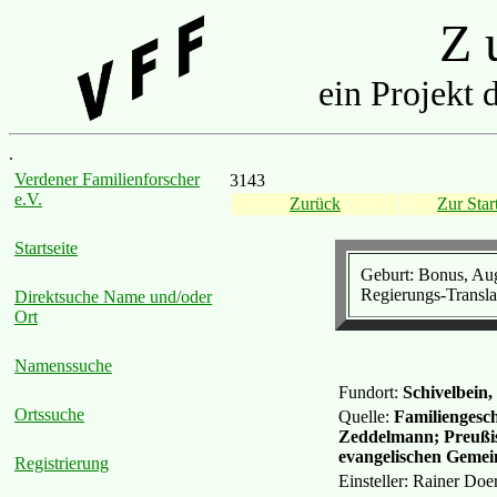
Z u
ein Projekt 
.
Verdener Familienforscher
3143
e.V.
Zurück
Zur Start
Startseite
Geburt: Bonus, Augu
Regierungs-Translat
Direktsuche Name und/oder
Ort
Namenssuche
Fundort:
Schivelbein
Ortssuche
Quelle:
Familiengeschi
Zeddelmann; Preußis
evangelischen Gemei
Registrierung
Einsteller: Rainer Do