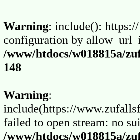
Warning
: include(): https:/
configuration by allow_url_
/www/htdocs/w018815a/zuf
148
Warning
:
include(https://www.zufallsf
failed to open stream: no su
/www/htdocs/w018815a/zuf