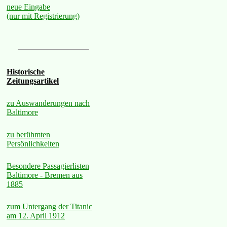
neue Eingabe
(nur mit Registrierung)
Historische
Zeitungsartikel
zu Auswanderungen nach
Baltimore
zu berühmten
Persönlichkeiten
Besondere Passagierlisten
Baltimore - Bremen aus
1885
zum Untergang der Titanic
am 12. April 1912