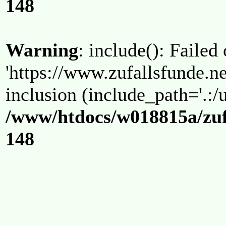
148
Warning
: include(): Failed
'https://www.zufallsfunde.ne
inclusion (include_path='.:/u
/www/htdocs/w018815a/zuf
148