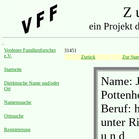
Z u
ein Projekt 
.
Verdener Familienforscher
31451
e.V.
Zurück
Zur Start
Startseite
Name: J
Direktsuche Name und/oder
Ort
Pottenh
Namenssuche
Beruf: 
Ortssuche
unter R
Registrierung
u n d