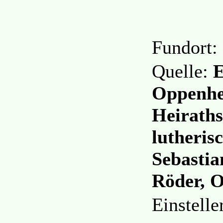
Fundort:
Quelle:
E
Oppenhe
Heiraths
lutheris
Sebastia
Röder, 
Einstell