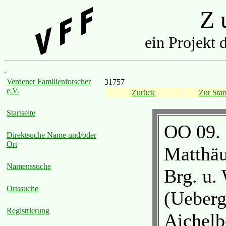
Z u
ein Projekt 
.
Verdener Familienforscher
31757
e.V.
Zurück
Zur Start
Startseite
OO 09. 
Direktsuche Name und/oder
Ort
Matthäu
Namenssuche
Brg. u.
Ortssuche
(Ueberg
Registrierung
Aichelb