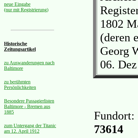
neue Eingabe
Registe
(nur mit Registrierung)
1802 Ma
(deren e
Historische
Georg W
Zeitungsartikel
06. Dez
zu Auswanderungen nach
Baltimore
zu berühmten
Persönlichkeiten
Besondere Passagierlisten
Baltimore - Bremen aus
Fundort:
1885
73614
zum Untergang der Titanic
am 12. April 1912