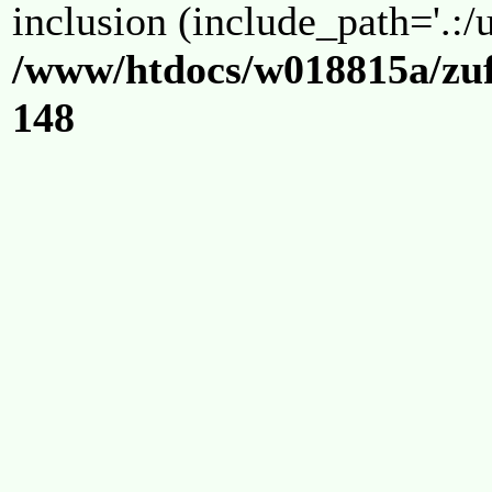
inclusion (include_path='.:/u
/www/htdocs/w018815a/zuf
148