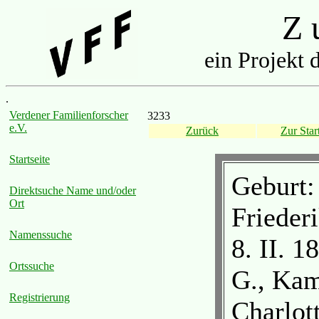
Z u
ein Projekt 
.
Verdener Familienforscher
3233
e.V.
Zurück
Zur Start
Startseite
Geburt:
Direktsuche Name und/oder
Ort
Frieder
Namenssuche
8. II. 1
Ortssuche
G., Kam
Registrierung
Charlot