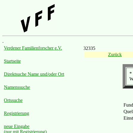
.
Verdener Familienforscher e.V.
32335
Zurück
Startseite
*
Direktsuche Name und/oder Ort
W
Namenssuche
Ortssuche
Fund
Quel
Registrierung
Eins
neue Eingabe
(nur mit Registrierung)