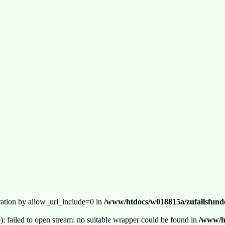
guration by allow_url_include=0 in
/www/htdocs/w018815a/zufallsfunde
p): failed to open stream: no suitable wrapper could be found in
/www/ht