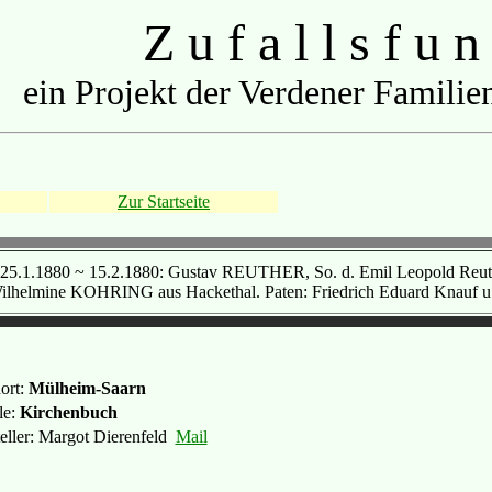
Z u f a l l s f u n
ein Projekt der Verdener Familien
Zur Startseite
 25.1.1880 ~ 15.2.1880: Gustav REUTHER, So. d. Emil Leopold Reut
ilhelmine KOHRING aus Hackethal. Paten: Friedrich Eduard Knauf u. 
ort:
Mülheim-Saarn
le:
Kirchenbuch
teller: Margot Dierenfeld
Mail