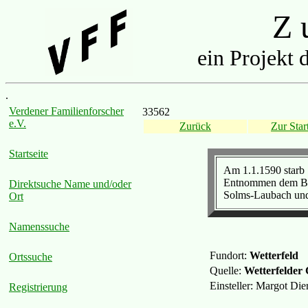
Z u
ein Projekt 
.
Verdener Familienforscher
33562
e.V.
Zurück
Zur Start
Startseite
Am 1.1.1590 starb
Entnommen dem Buch
Direktsuche Name und/oder
Solms-Laubach und
Ort
Namenssuche
Fundort:
Wetterfeld
Ortssuche
Quelle:
Wetterfelder
Einsteller: Margot Di
Registrierung