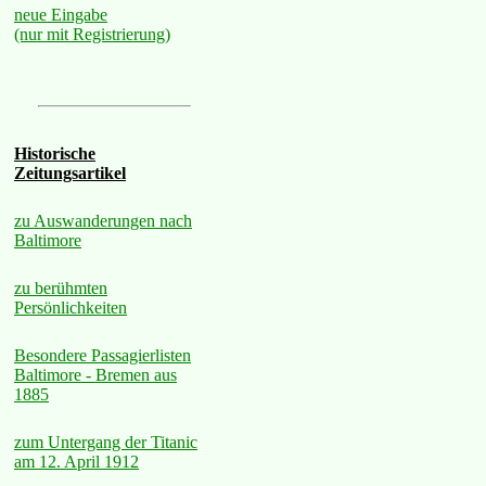
neue Eingabe
(nur mit Registrierung)
Historische
Zeitungsartikel
zu Auswanderungen nach
Baltimore
zu berühmten
Persönlichkeiten
Besondere Passagierlisten
Baltimore - Bremen aus
1885
zum Untergang der Titanic
am 12. April 1912