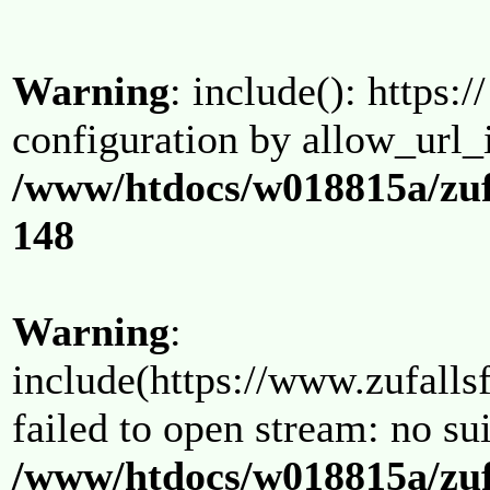
Warning
: include(): https:/
configuration by allow_url_
/www/htdocs/w018815a/zuf
148
Warning
:
include(https://www.zufallsf
failed to open stream: no su
/www/htdocs/w018815a/zuf