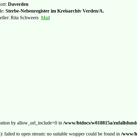
ort:
Daverden
le:
Sterbe-Nebenregister im Kreisarchiv Verden/A.
teller: Rita Schweers
Mail
guration by allow_url_include=0 in
/www/htdocs/w018815a/zufallsfunde
p): failed to open stream: no suitable wrapper could be found in
/www/ht