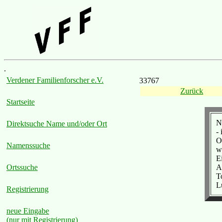
.
Verdener Familienforscher e.V.
33767
Zurück
Startseite
N
Direktsuche Name und/oder Ort
-
O
Namenssuche
w
E
A
Ortssuche
T
L
Registrierung
neue Eingabe
(nur mit Registrierung)