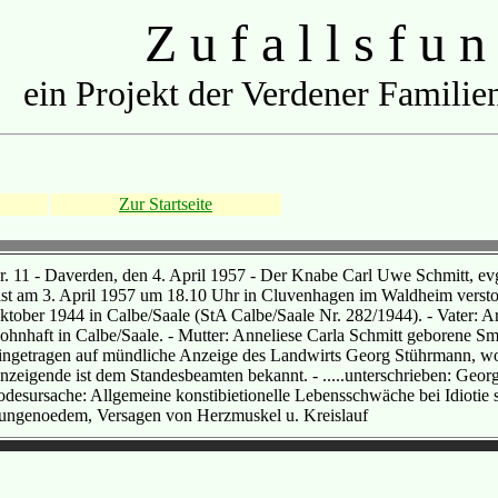
Z u f a l l s f u n
ein Projekt der Verdener Familien
Zur Startseite
r. 11 - Daverden, den 4. April 1957 - Der Knabe Carl Uwe Schmitt, ev
 ist am 3. April 1957 um 18.10 Uhr in Cluvenhagen im Waldheim verst
ktober 1944 in Calbe/Saale (StA Calbe/Saale Nr. 282/1944). - Vater: Ar
ohnhaft in Calbe/Saale. - Mutter: Anneliese Carla Schmitt geborene Sm
ingetragen auf mündliche Anzeige des Landwirts Georg Stührmann, wo
nzeigende ist dem Standesbeamten bekannt. - .....unterschrieben: Geo
odesursache: Allgemeine konstibietionelle Lebensschwäche bei Idiotie 
ungenoedem, Versagen von Herzmuskel u. Kreislauf