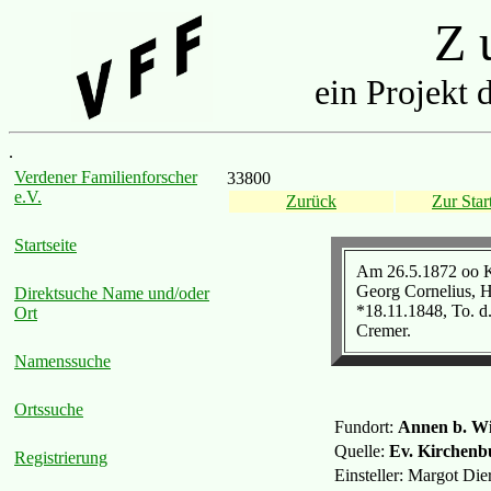
Z u
ein Projekt 
.
Verdener Familienforscher
33800
e.V.
Zurück
Zur Start
Startseite
Am 26.5.1872 oo K
Georg Cornelius, 
Direktsuche Name und/oder
*18.11.1848, To. d
Ort
Cremer.
Namenssuche
Ortssuche
Fundort:
Annen b. Wi
Quelle:
Ev. Kirchenb
Registrierung
Einsteller: Margot Di