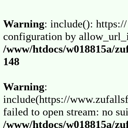
Warning
: include(): https:/
configuration by allow_url_
/www/htdocs/w018815a/zuf
148
Warning
:
include(https://www.zufallsf
failed to open stream: no su
/www/htdocs/w018815a/zuf