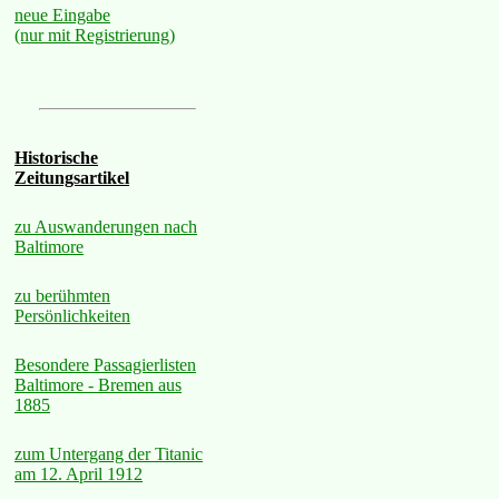
neue Eingabe
(nur mit Registrierung)
Historische
Zeitungsartikel
zu Auswanderungen nach
Baltimore
zu berühmten
Persönlichkeiten
Besondere Passagierlisten
Baltimore - Bremen aus
1885
zum Untergang der Titanic
am 12. April 1912