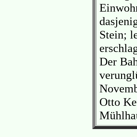
Einwoh
dasjeni
Stein; 
erschla
Der Bah
verungl
Novembe
Otto Ke
Mühlhau