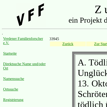
Z u
ein Projekt 
.
Verdener Familienforscher
33945
e.V.
Zurück
Zur Start
Startseite
A. Tödl
Direktsuche Name und/oder
Ort
Unglück
Namenssuche
13. Okt
Ortssuche
Schröte
Registrierung
tödlich