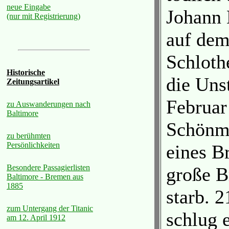
neue Eingabe
Johann 
(nur mit Registrierung)
auf de
Schloth
Historische
die Unst
Zeitungsartikel
Februar
zu Auswanderungen nach
Baltimore
Schönme
zu berühmten
Persönlichkeiten
eines B
Besondere Passagierlisten
große B
Baltimore - Bremen aus
1885
starb. 2
zum Untergang der Titanic
schlug 
am 12. April 1912