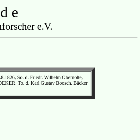
 d e
forscher e.V.
1826, So. d. Friedr. Wilhelm Obernolte,
DEKER, To. d. Karl Gustav Boosch, Bäcker