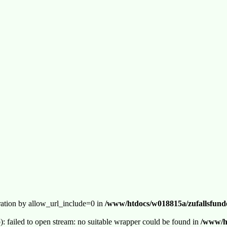
guration by allow_url_include=0 in
/www/htdocs/w018815a/zufallsfunde
p): failed to open stream: no suitable wrapper could be found in
/www/ht