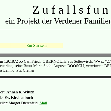
Z u f a l l s f u n
ein Projekt der Verdener Familien
Zur Startseite
m 1.9.1872 oo Carl Friedr. OBERNOLTE aus Solterwisch, Wwr., *27.8.
euerling, seine Braut Maria Soph. Auguste BOOSCH, verwitwete BE
us Lemgo. Pfr. Cremer
ort:
Annen b. Witten
le:
Ev. Kirchenbuch
teller: Margot Dierenfeld
Mail