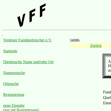
.
Verdener Familienforscher e.V.
34086
Zurück
Startseite
A
Direktsuche Name und/oder Ort
H
a
Namenssuche
Ortssuche
Fund
Registrierung
Quel
Eins
neue Eingabe
(nur mit Registrierung)