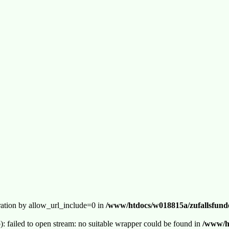
guration by allow_url_include=0 in
/www/htdocs/w018815a/zufallsfunde
p): failed to open stream: no suitable wrapper could be found in
/www/ht