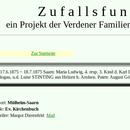
Z u f a l l s f u n
ein Projekt der Verdener Familien
Zur Startseite
 17.6.1875 ~ 18.7.1875 Saarn: Maria Ludwig, 4. resp. 3. Kind d. Ka
logau, u.d. Luise STINTING aus Helzen b. Arolsen. Paten: August Göhl
ort:
Mülheim-Saarn
le:
Ev. Kirchenbuch
teller: Margot Dierenfeld
Mail