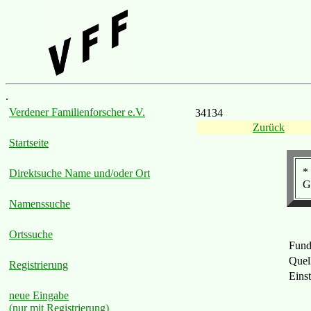
.
Verdener Familienforscher e.V.
34134
Zurück
Startseite
*
Direktsuche Name und/oder Ort
G
Namenssuche
Ortssuche
Fund
Quel
Registrierung
Eins
neue Eingabe
(nur mit Registrierung)