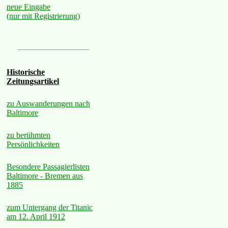
neue Eingabe
(nur mit Registrierung)
Historische
Zeitungsartikel
zu Auswanderungen nach
Baltimore
zu berühmten
Persönlichkeiten
Besondere Passagierlisten
Baltimore - Bremen aus
1885
zum Untergang der Titanic
am 12. April 1912