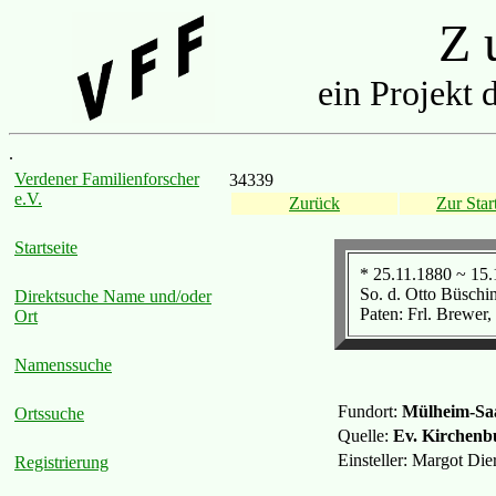
Z u
ein Projekt 
.
Verdener Familienforscher
34339
e.V.
Zurück
Zur Start
Startseite
* 25.11.1880 ~ 15
So. d. Otto Büschi
Direktsuche Name und/oder
Paten: Frl. Brewer,
Ort
Namenssuche
Fundort:
Mülheim-Sa
Ortssuche
Quelle:
Ev. Kirchenb
Einsteller: Margot Di
Registrierung