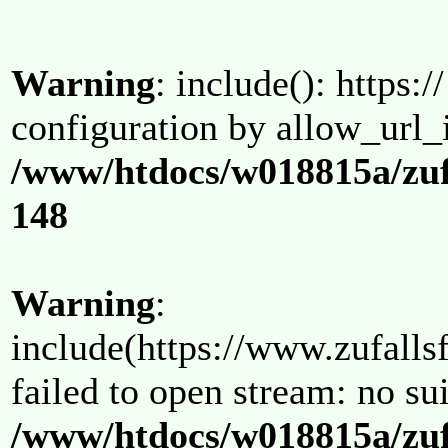
Warning
: include(): https:/
configuration by allow_url_
/www/htdocs/w018815a/zuf
148
Warning
:
include(https://www.zufallsf
failed to open stream: no su
/www/htdocs/w018815a/zuf