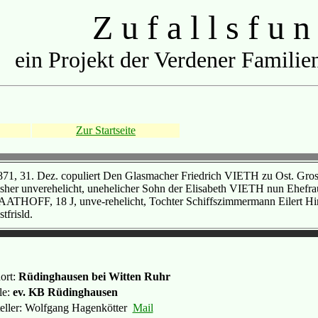
Z u f a l l s f u n
ein Projekt der Verdener Familien
Zur Startseite
871, 31. Dez. copuliert Den Glasmacher Friedrich VIETH zu Ost. Grosse
isher unverehelicht, unehelicher Sohn der Elisabeth VIETH nun Ehef
AATHOFF, 18 J, unve-rehelicht, Tochter Schiffszimmermann Eilert 
tfrisld.
ort:
Rüdinghausen bei Witten Ruhr
le:
ev. KB Rüdinghausen
teller: Wolfgang Hagenkötter
Mail