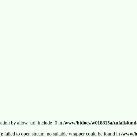
guration by allow_url_include=0 in
/www/htdocs/w018815a/zufallsfunde
p): failed to open stream: no suitable wrapper could be found in
/www/ht