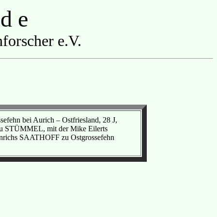
 d e
forscher e.V.
fehn bei Aurich – Ostfriesland, 28 J,
rau STÜMMEL, mit der Mike Eilerts
Hinrichs SAATHOFF zu Ostgrossefehn