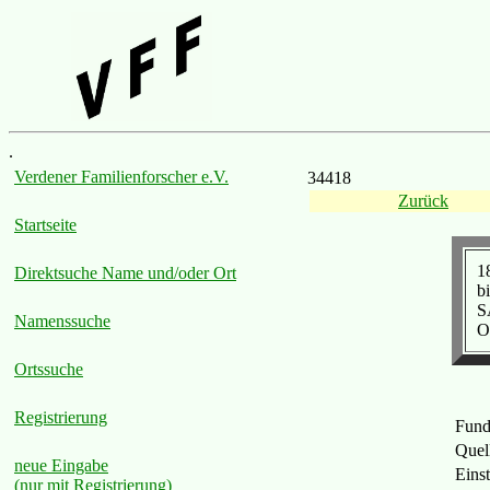
.
Verdener Familienforscher e.V.
34418
Zurück
Startseite
1
Direktsuche Name und/oder Ort
b
S
Namenssuche
Os
Ortssuche
Registrierung
Fund
Quel
neue Eingabe
Eins
(nur mit Registrierung)