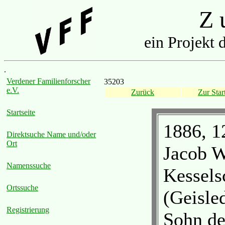
Z u
ein Projekt 
.
Verdener Familienforscher
35203
e.V.
Zurück
Zur Start
Startseite
1886, 12
Direktsuche Name und/oder
Ort
Jacob W
Namenssuche
Kessels
Ortssuche
(Geisle
Registrierung
Sohn de