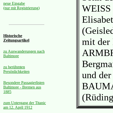
neue Eingabe
WEISS †
(nur mit Registrierung)
Elisabe
(Geisle
Historische
mit der 
Zeitungsartikel
ARMBRU
zu Auswanderungen nach
Baltimore
Bergma
zu berühmten
Persönlichkeiten
und der 
Besondere Passagierlisten
BAUMAN
Baltimore - Bremen aus
1885
(Rüding
zum Untergang der Titanic
am 12. April 1912