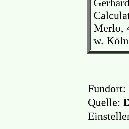
Gerhard
Calcula
Merlo, 
w. Köln
Fundort:
Quelle:
D
Einstell