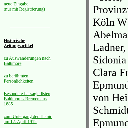
neue Eingabe
Provinz
(nur mit Registrierung)
Köln Ww
Abelman
Historische
Ladner,
Zeitungsartikel
Sidonia
zu Auswanderungen nach
Baltimore
Clara F
zu berühmten
Persönlichkeiten
Epmundi
Besondere Passagierlisten
von Hei
Baltimore - Bremen aus
1885
Schmidt
zum Untergang der Titanic
Epmund
am 12. April 1912