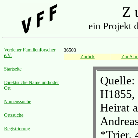
Z u
ein Projekt 
.
Verdener Familienforscher
36503
e.V.
Zurück
Zur Start
Startseite
Quelle:
Direktsuche Name und/oder
Ort
H1855, 
Namenssuche
Heirat 
Ortssuche
Andreas
Registrierung
*Trier, 