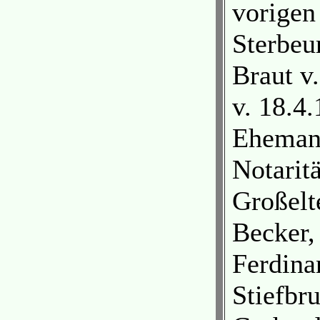
vorigen
Sterbeu
Braut v
v. 18.4
Ehemann
Notarit
Großelt
Becker,
Ferdina
Stiefbr