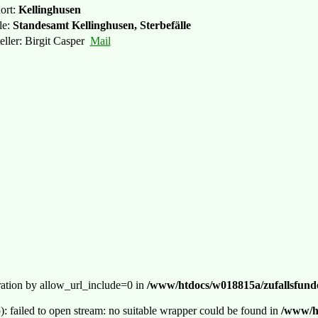
ort:
Kellinghusen
le:
Standesamt Kellinghusen, Sterbefälle
eller: Birgit Casper
Mail
guration by allow_url_include=0 in
/www/htdocs/w018815a/zufallsfunde
p): failed to open stream: no suitable wrapper could be found in
/www/ht