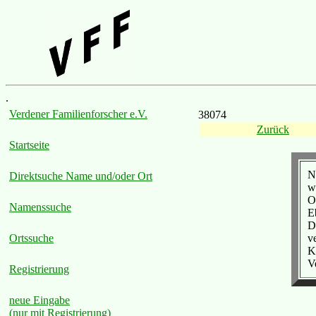
.
Verdener Familienforscher e.V.
38074
Zurück
Startseite
N
Direktsuche Name und/oder Ort
w
O
Namenssuche
E
D
v
Ortssuche
K
V
Registrierung
neue Eingabe
(nur mit Registrierung)