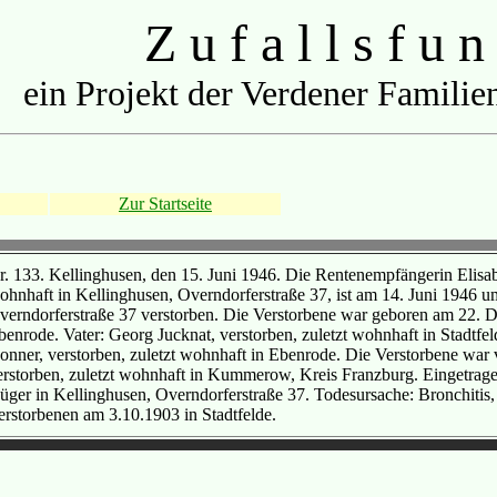
Z u f a l l s f u n
ein Projekt der Verdener Familien
Zur Startseite
r. 133. Kellinghusen, den 15. Juni 1946. Die Rentenempfängerin Elisab
ohnhaft in Kellinghusen, Overndorferstraße 37, ist am 14. Juni 1946 u
verndorferstraße 37 verstorben. Die Verstorbene war geboren am 22. D
benrode. Vater: Georg Jucknat, verstorben, zuletzt wohnhaft in Stadtfel
onner, verstorben, zuletzt wohnhaft in Ebenrode. Die Verstorbene war v
erstorben, zuletzt wohnhaft in Kummerow, Kreis Franzburg. Eingetrag
üger in Kellinghusen, Overndorferstraße 37. Todesursache: Bronchitis
erstorbenen am 3.10.1903 in Stadtfelde.