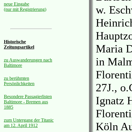
neue Eingabe
w. Esch
(nur mit Registrierung)
Heinric
Hauptzo
Historische
Maria D
Zeitungsartikel
in Malm
zu Auswanderungen nach
Baltimore
Florent
zu berühmten
Persönlichkeiten
27J., o.
Besondere Passagierlisten
Ignatz 
Baltimore - Bremen aus
1885
Florent
zum Untergang der Titanic
Köln Au
am 12. April 1912