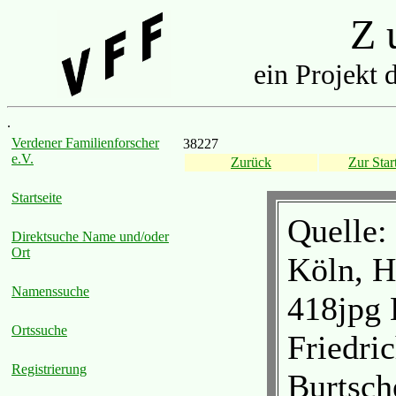
Z u
ein Projekt 
.
Verdener Familienforscher
38227
e.V.
Zurück
Zur Start
Startseite
Quelle: 
Direktsuche Name und/oder
Ort
Köln, H
Namenssuche
418jpg 
Ortssuche
Friedri
Registrierung
Burtsche