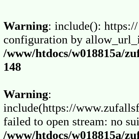
Warning
: include(): https:/
configuration by allow_url_
/www/htdocs/w018815a/zuf
148
Warning
:
include(https://www.zufallsf
failed to open stream: no su
/www/htdocs/w018815a/zuf