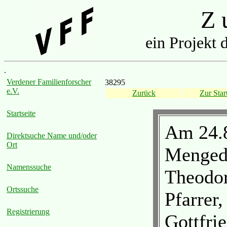
Z u
ein Projekt 
.
Verdener Familienforscher
38295
e.V.
Zurück
Zur Start
Startseite
Am 24.
Direktsuche Name und/oder
Ort
Mengede
Namenssuche
Theodo
Ortssuche
Pfarrer,
Registrierung
Gottfri