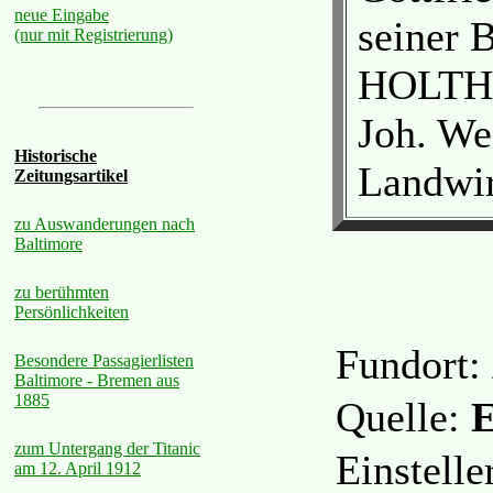
neue Eingabe
seiner 
(nur mit Registrierung)
HOLTHOF
Joh. We
Historische
Landwir
Zeitungsartikel
zu Auswanderungen nach
Baltimore
zu berühmten
Persönlichkeiten
Fundort:
Besondere Passagierlisten
Baltimore - Bremen aus
1885
Quelle:
E
zum Untergang der Titanic
Einstell
am 12. April 1912