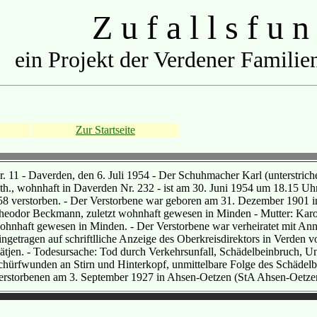
Z u f a l l s f u n
ein Projekt der Verdener Familien
Zur Startseite
r. 11 - Daverden, den 6. Juli 1954 - Der Schuhmacher Karl (unterstric
uth., wohnhaft in Daverden Nr. 232 - ist am 30. Juni 1954 um 18.15 Uh
58 verstorben. - Der Verstorbene war geboren am 31. Dezember 1901 i
heodor Beckmann, zuletzt wohnhaft gewesen in Minden - Mutter: Karo
ohnhaft gewesen in Minden. - Der Verstorbene war verheiratet mit An
ingetragen auf schriftlliche Anzeige des Oberkreisdirektors in Verden v
ätjen. - Todesursache: Tod durch Verkehrsunfall, Schädelbeinbruch, U
chürfwunden an Stirn und Hinterkopf, unmittelbare Folge des Schädelb
erstorbenen am 3. September 1927 in Ahsen-Oetzen (StA Ahsen-Oetze