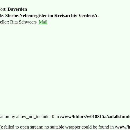
ort:
Daverden
le:
Sterbe-Nebenregister im Kreisarchiv Verden/A.
teller: Rita Schweers
Mail
guration by allow_url_include=0 in
/www/htdocs/w018815a/zufallsfunde
p): failed to open stream: no suitable wrapper could be found in
/www/ht