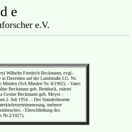
 d e
forscher e.V.
hen) Wilhelm Friedrich Beckmann, evgl.-
r in Daverden auf der Landstraße I.G. Nr.
n Minden (StA Minden Nr. 8/1902). - Vater:
line Beckmann geb. Benthack, zuletzt
na Gesine Beckmann geb. Meyer. -
om 2. Juli 1954 . - Der Standesbeamte
nterkieferzertrümmerung, mehrere
einbruches. - Eheschließung des
n Nr.2/1927).