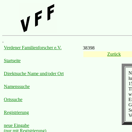
.
Verdener Familienforscher e.V.
38398
Zurück
Startseite
N
Direktsuche Name und/oder Ort
l
1
Namenssuche
T
w
E
Ortssuche
G
S
Registrierung
V
neue Eingabe
(nur mit Registrierung)