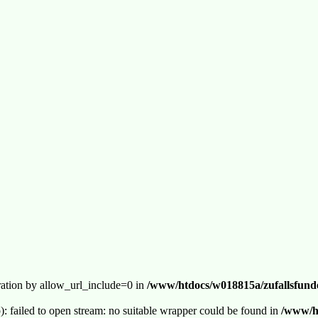
guration by allow_url_include=0 in
/www/htdocs/w018815a/zufallsfunde
p): failed to open stream: no suitable wrapper could be found in
/www/ht