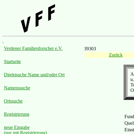
.
Verdener Familienforscher e.V.
39303
Zurück
Startseite
A
Direktsuche Name und/oder Ort
u
T
Namenssuche
O
Ortssuche
Registrierung
Fund
Quel
neue Eingabe
Eins
(nur mit Registrierung)