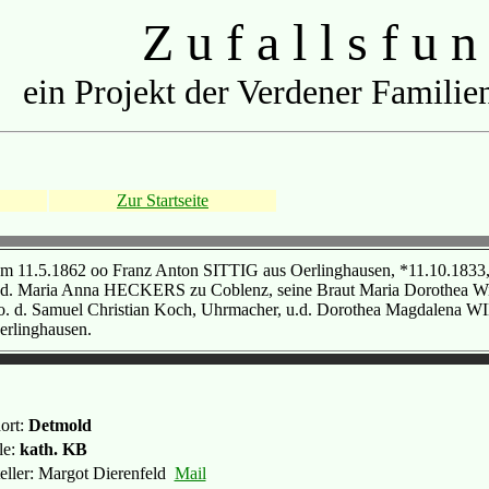
Z u f a l l s f u n
ein Projekt der Verdener Familien
Zur Startseite
m 11.5.1862 oo Franz Anton SITTIG aus Oerlinghausen, *11.10.1833, Zi
.d. Maria Anna HECKERS zu Coblenz, seine Braut Maria Dorothea W
o. d. Samuel Christian Koch, Uhrmacher, u.d. Dorothea Magdalena WI
erlinghausen.
ort:
Detmold
le:
kath. KB
teller: Margot Dierenfeld
Mail