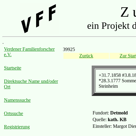
Z u
ein Projekt 
.
Verdener Familienforscher
39925
e.V.
Zurück
Zur Start
Startseite
+31.7.1858 #3.8.1
*28.3.1777 Sommer
Direktsuche Name und/oder
Steinheim
Ort
Namenssuche
Fundort:
Detmold
Ortssuche
Quelle:
kath. KB
Einsteller: Margot Di
Registrierung