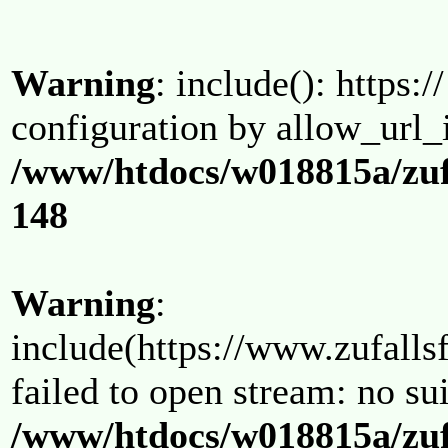
Warning
: include(): https:/
configuration by allow_url_
/www/htdocs/w018815a/zuf
148
Warning
:
include(https://www.zufallsf
failed to open stream: no su
/www/htdocs/w018815a/zuf