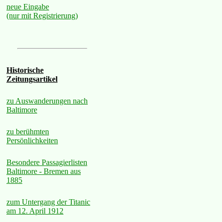
neue Eingabe
(nur mit Registrierung)
Historische
Zeitungsartikel
zu Auswanderungen nach
Baltimore
zu berühmten
Persönlichkeiten
Besondere Passagierlisten
Baltimore - Bremen aus
1885
zum Untergang der Titanic
am 12. April 1912