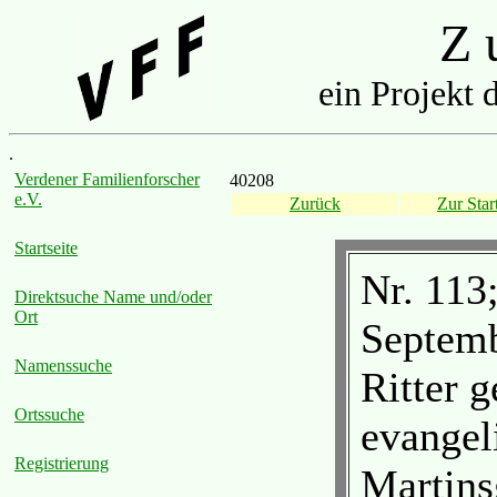
Z u
ein Projekt 
.
Verdener Familienforscher
40208
e.V.
Zurück
Zur Start
Startseite
Nr. 113;
Direktsuche Name und/oder
Ort
Septemb
Namenssuche
Ritter g
Ortssuche
evangeli
Registrierung
Martins