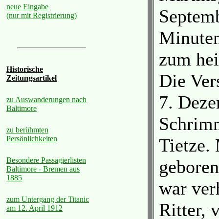
neue Eingabe
Septemb
(nur mit Registrierung)
Minuten
zum hei
Historische
Die Ver
Zeitungsartikel
7. Deze
zu Auswanderungen nach
Baltimore
Schrimm
zu berühmten
Persönlichkeiten
Tietze. 
Besondere Passagierlisten
geboren
Baltimore - Bremen aus
1885
war ver
zum Untergang der Titanic
Ritter, 
am 12. April 1912