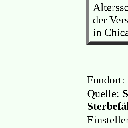
Alterss
der Ver
in Chic
Fundort:
Quelle:
S
Sterbefä
Einstelle