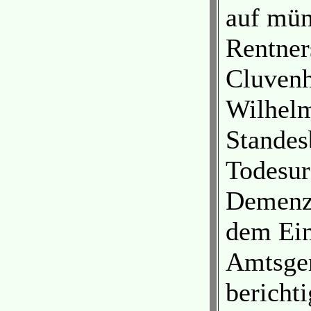
auf mün
Rentner
Cluvenha
Wilhelm
Standes
Todesur
Demenz
dem Ein
Amtsger
bericht