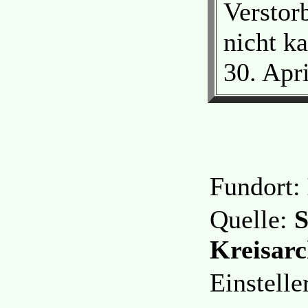
Verstor
nicht k
30. Apr
Fundort:
Quelle:
S
Kreisarc
Einstell