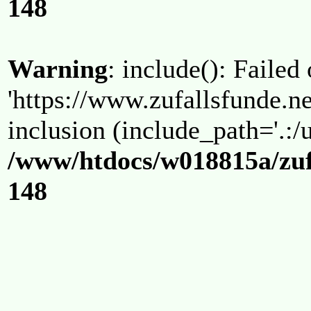
148
Warning
: include(): Failed
'https://www.zufallsfunde.ne
inclusion (include_path='.:/u
/www/htdocs/w018815a/zuf
148