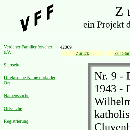
Z u
ein Projekt 
.
Verdener Familienforscher
42069
e.V.
Zurück
Zur Start
Startseite
Nr. 9 -
Direktsuche Name und/oder
Ort
1943 - 
Namenssuche
Wilhelm
Ortssuche
katholi
Registrierung
Cluvenh