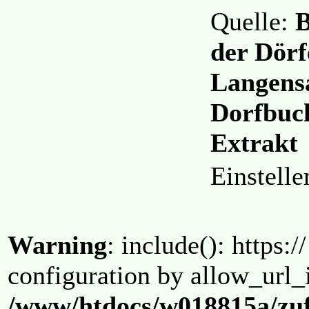
Quelle:
B
der Dörf
Langensa
Dorfbuc
Extrakt
Einstell
Warning
: include(): https:/
configuration by allow_url_
/www/htdocs/w018815a/zuf