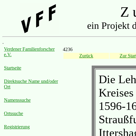
Z u
ein Projekt 
.
Verdener Familienforscher
4236
e.V.
Zurück
Zur Start
Startseite
Die Leh
Direktsuche Name und/oder
Ort
Kreises
Namenssuche
1596-16
Ortssuche
Straußf
Registrierung
Ittersh