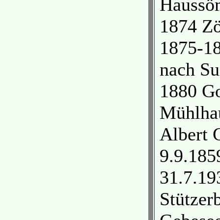
Haussöm
1874 Zö
1875-18
nach Su
1880 Go
Mühlhau
Albert 
9.9.185
31.7.193
Stützer