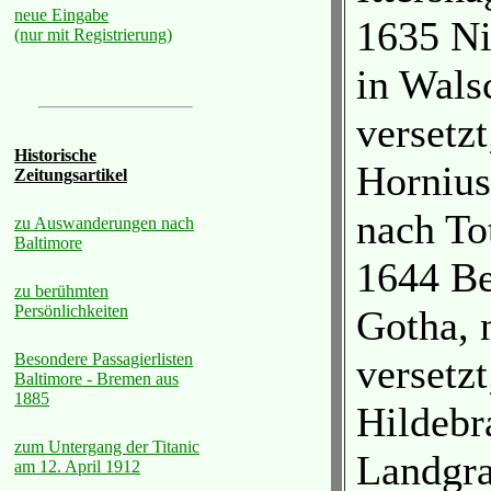
neue Eingabe
1635 Ni
(nur mit Registrierung)
in Wals
versetz
Historische
Hornius
Zeitungsartikel
nach To
zu Auswanderungen nach
Baltimore
1644 Be
zu berühmten
Persönlichkeiten
Gotha, 
Besondere Passagierlisten
versetz
Baltimore - Bremen aus
1885
Hildebr
zum Untergang der Titanic
Landgra
am 12. April 1912