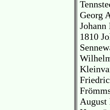
Tennste
Georg A
Johann 
1810 Jo
Sennewa
Wilhelm
Kleinva
Friedri
Frömmst
August 