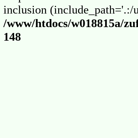
inclusion (include_path='.:/u
/www/htdocs/w018815a/zuf
148