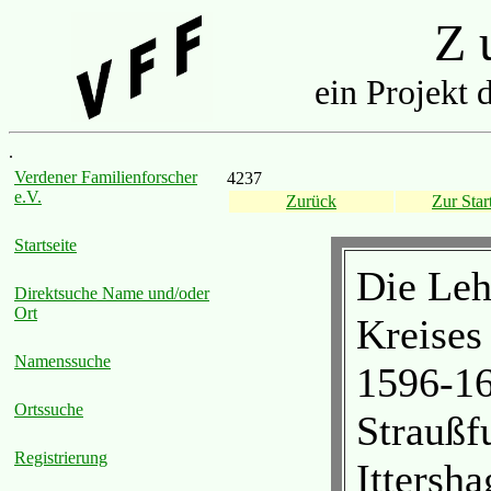
Z u
ein Projekt 
.
Verdener Familienforscher
4237
e.V.
Zurück
Zur Start
Startseite
Die Leh
Direktsuche Name und/oder
Ort
Kreises
Namenssuche
1596-16
Ortssuche
Straußf
Registrierung
Ittersh