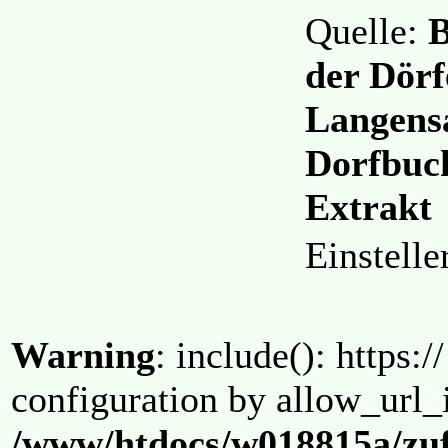
Quelle:
B
der Dörf
Langensa
Dorfbuc
Extrakt
Einstell
Warning
: include(): https:/
configuration by allow_url_
/www/htdocs/w018815a/zuf