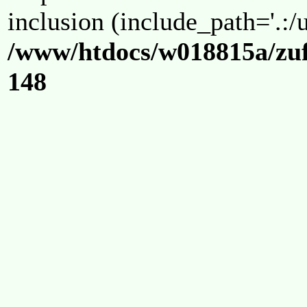
inclusion (include_path='.:/u
/www/htdocs/w018815a/zuf
148