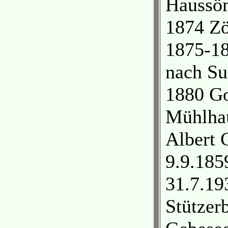
Haussöm
1874 Zö
1875-18
nach Su
1880 Go
Mühlhau
Albert 
9.9.185
31.7.193
Stützer