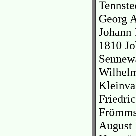
Tennste
Georg A
Johann 
1810 Jo
Sennewa
Wilhelm
Kleinva
Friedri
Frömmst
August 