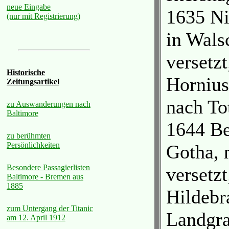
neue Eingabe
1635 Ni
(nur mit Registrierung)
in Wals
versetz
Historische
Hornius
Zeitungsartikel
nach To
zu Auswanderungen nach
Baltimore
1644 Be
zu berühmten
Persönlichkeiten
Gotha, 
Besondere Passagierlisten
versetz
Baltimore - Bremen aus
1885
Hildebr
zum Untergang der Titanic
Landgra
am 12. April 1912